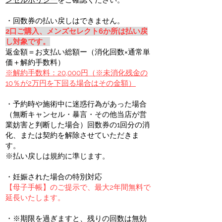
ンセルポリシー
をご確認ください。
・回数券の払い戻しはできません。
2口ご購入、メンズセレクト6か所は払い戻
し対象です。
返金額＝お支払い総額ー（消化回数×通常単
価＋解約手数料）
※解約手数料：20,000円（※未消化残金の
10％が2万円を下回る場合はその金額）
・予約時や施術中に迷惑行為があった場合
（無断キャンセル・暴言・その他当店が営
業妨害と
判断した場合）回数券の1回分の消
化、または契約を解除させていただきま
す。
※払い戻しは規約に準じます。
・妊娠された場合の特別対応
【母子手帳】のご提示で、最大2年間無料で
延長いたします。
​・※期限を過ぎますと、残りの回数は無効