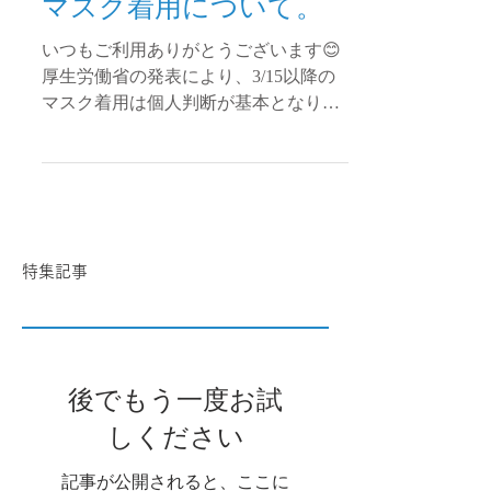
マスク着用について。
いつもご利用ありがとうございます😊
厚生労働省の発表により、3/15以降の
マスク着用は個人判断が基本となりま
したね😄 当サロンでは、高齢者の方や
妊婦の方など 様々な方が来店されてお
ります。 その為、感染拡大防止の観点
より、 店内でのマスクの着用を推奨さ
せて...
特集記事
後でもう一度お試
しください