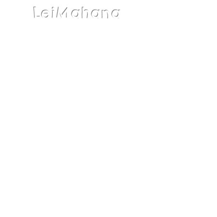
LeiMahana
Follow us
HOME
ロミロミマッサージ
光脱毛
フェイシャルエステ
まつ毛パーマ＆まつエク
ボディ
サブスクメニュー
GIFT
BLOG