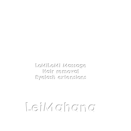
LoMiLoMi Massage
Hair removal
Eyelash extensions
LeiMahana