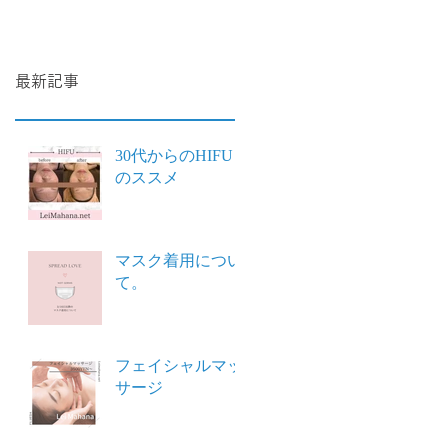
最新記事
30代からのHIFU
のススメ
マスク着用につい
て。
フェイシャルマッ
サージ