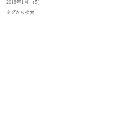
2018年1月
（5）
5件の記事
タグから検索
まだタグはありません。
ソーシャルメディア
LoMiLoMi Massage
Hair removal
Eyelash extensions
LeiMahana
Follow us